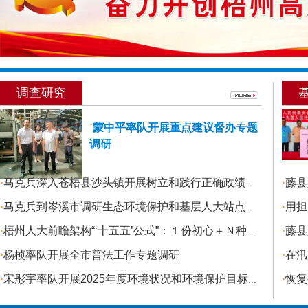
调查研究
˙
蒙中平率队开展重点建议督办专题
调研
·
马克兵深入苍梧县沙头镇开展树立和践行正确政绩观学习教育包联督导时强调 整治“新官不理旧账”突出问题 用心用情回应群众诉求、解决民生难题
·
藤县
·
马克兵到岑溪市调研生态环境保护和基层人大站点联系服务群众情况
·
用担
·
梧州人大前瞻架构“‘十五五’公式”：１份初心＋Ｎ种担当＝城市未来
·
藤县
·
杨桢率队开展全市普法工作专题调研
·
在汛
·
宋彤宇率队开展2025年度环境状况和环境保护目标完成情况专题调研
·
恢复