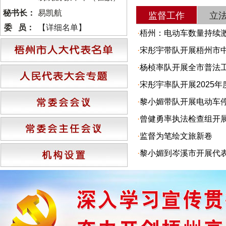
秘书长：
易凯航
监督工作
立
委 员：
【详细名单】
·
梧州：电动车数量持续
·
宋彤宇带队开展梧州市
·
杨桢率队开展全市普法
·
宋彤宇率队开展2025
·
黎小媚带队开展电动车
·
曾健勇率执法检查组开
·
监督为笔绘文旅新卷
·
黎小媚到岑溪市开展代