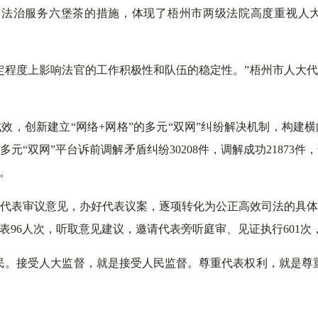
条法治服务六堡茶的措施，体现了梧州市两级法院高度重视人
定程度上影响法官的工作积极性和队伍的稳定性。”梧州市人大
效，创新建立“网络+网格”的多元“双网”纠纷解决机制，构建
元“双网”平台诉前调解矛盾纠纷30208件，调解成功21873件，调
。
代表审议意见，办好代表议案，逐项转化为公正高效司法的具体举
大代表96人次，听取意见建议，邀请代表旁听庭审、见证执行601次，
民。接受人大监督，就是接受人民监督。尊重代表权利，就是尊