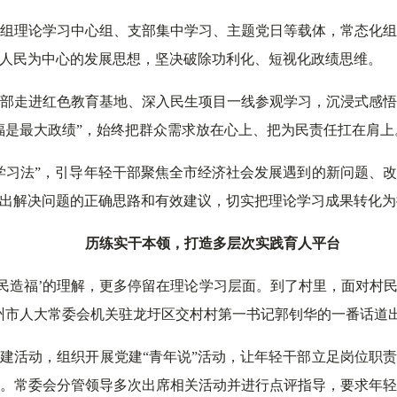
组理论学习中心组、支部集中学习、主题党日等载体，常态化
人民为中心的发展思想，坚决破除功利化、短视化政绩思维。
部走进红色教育基地、深入民生项目一线参观学习，沉浸式感
福是最大政绩”，始终把群众需求放在心上、把为民责任扛在肩上
学习法”，引导年轻干部聚焦全市经济社会发展遇到的新问题、
出解决问题的正确思路和有效建议，切实把理论学习成果转化为
历练实干本
领，打造多层次实践育人平台
为民造福’的理解，更多停留在理论学习层面。到了村里，面对村
州市人大常委会机关驻龙圩区交村村第一书记郭钊华的一番话道
建活动，组织开展党建“青年说”活动，让年轻干部立足岗位职
。常委会分管领导多次出席相关活动并进行点评指导，要求年