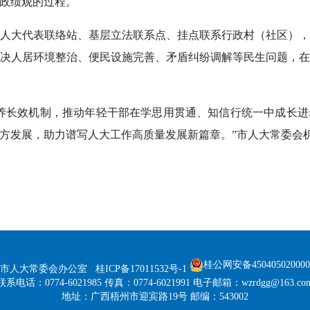
政绩观的过程。
人大代表联络站、基层立法联系点、挂点联系行政村（社区）
决人居环境整治、便民设施完善、矛盾纠纷调解等民生问题，
养长效机制，推动年轻干部在学思用贯通、知信行统一中成长
方发展，助力谱写人大工作高质量发展新篇章。”市人大常委会
桂公网安备45040502000
州市人大常委会办公室
桂ICP备17011532号-1
联系电话：0774-6021985 传真：0774-6021991 电子邮箱：wzrdgg@163.co
地址：广西梧州市迎宾路19号 邮编：543002