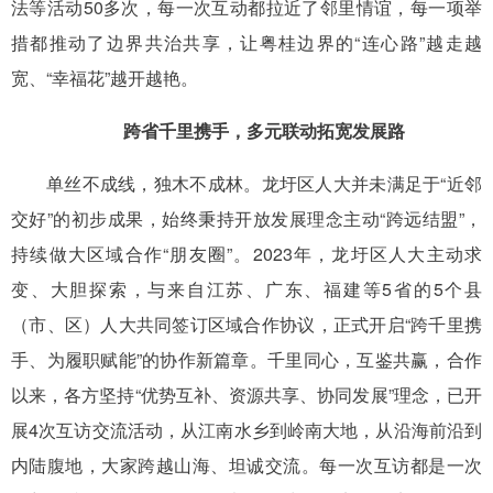
法等活动50多次，每一次互动都拉近了邻里情谊，每一项举
措都推动了边界共治共享，让粤桂边界的“连心路”越走越
宽、“幸福花”越开越艳。
跨省千里携手，多元联动拓宽发展路
单丝不成线，独木不成林。龙圩区人大并未满足于“近邻
交好”的初步成果，始终秉持开放发展理念主动“跨远结盟”，
持续做大区域合作“朋友圈”。2023年，龙圩区人大主动求
变、大胆探索，与来自江苏、广东、福建等5省的5个县
（市、区）人大共同签订区域合作协议，正式开启“跨千里携
手、为履职赋能”的协作新篇章。千里同心，互鉴共赢，合作
以来，各方坚持“优势互补、资源共享、协同发展”理念，已开
展4次互访交流活动，从江南水乡到岭南大地，从沿海前沿到
内陆腹地，大家跨越山海、坦诚交流。每一次互访都是一次