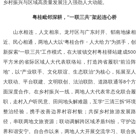
乡村振兴与区域高质量发展注入强劲人大动能。
粤桂毗邻深耕，“一联三共”架起连心桥
山水相连，人文相亲。龙圩区与广东封开、郁南地缘相
近、民心相通，两地人大以“粤桂合作・人大给力”为抓手，创
新探索“一联三共”工作模式，在大坡镇交村粤桂驿站建成500
平方米的省际区域人大代表联络站，打造跨省履职“前沿阵
地”，以“产业联手、文化联谊、生态联治”为核心，拓展至人
大联动、平台联建、文明联创、法治联防、道路联通等8个方
面深度合作。在乡村振兴一线，两地人大代表常态化联合履
职，走村入户听民意、田间地头解难题，互学“三清三拆”环境
整治经验，携手改善边界村容村貌；共探乡村旅游发展路
径，串联两地文旅资源；联动调解跨区域矛盾纠纷，守护边
界和谐安宁。自合作以来，两地人大开展交流学习、联合执