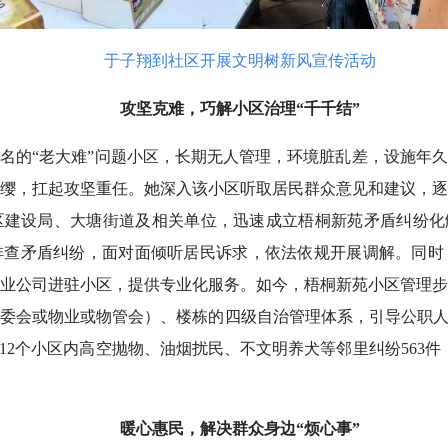
于子翔到社区开展文明树新风宣传活动
攻坚克难，巧解小区治理“千千结”
名的“老大难”问题小区，长期无人管理，环境脏乱差，设施年
缨，扛起攻坚重任。她深入该小区听取居民群众意见和建议，
建设局、大塘街道及相关单位，迅速成立梧桐新苑矛盾纠纷化
排查矛盾纠纷，面对面倾听居民诉求，依法依规开展调解。同时
业公司进驻小区，提供专业化服务。如今，梧桐新苑小区管理
委会或物业或物管会）、楼栋的四级自治管理体系，引导公职人员
12个小区内高空抛物、油烟扰民、不文明养犬等邻里纠纷563
暖心惠民，解决群众身边“烦心事”