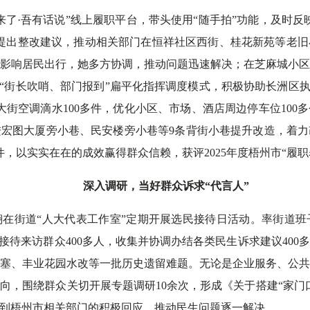
来了·吾有话说”线上履职平台，带头使用“随手拍”功能，及时反
提出整改建议，推动相关部门在恒祥社区西街、桂花新苑等老
影响居民出行，她多方协调，推动问题迅速解决；在芝麻城小
挥“街长吹哨、部门报到”扁平化指挥调度模式，积极协助长洲区执
大街空调滴水100多件，优化小区、市场、酒店周边停车位10
进宏图大厦旁小巷、民安楼旁小巷等9条背街小巷提升改造，着
件，以实实在在的成效赢得群众信赖，获评2025年度梧州市“履
深入调研，当好群众诉求“代言人”
在街道“人大代表工作室”定期开展选民接待日活动。率街道
接待来访群众400多人，收集并协调办结各类民生诉求建议40
塞、丰业花园水改等一批历史遗留难题。无论是企业服务、公
向，围绕群众关切开展专题调研10余次，形成《关于搭建“家门
得到梧州市相关部门的积极回应，推动民生问题逐一解决。